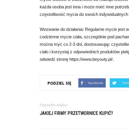
każda osoba jest inna i może mieć inne potrzeby
częstotliwość mycia do swoich indywidualnych 
Wezwanie do działania: Regularne mycie jest wa
codzienne mycie ciała, szczególnie pod pacham
można myć co 2-3 dni, dostosowując częstotliw
ciało i korzystaj z odpowiednich produktów pie
odwiedź stronę https://www.beyouty.pl/.
PODZIEL SIĘ
Facebook
Twit
Poprzedni artykuł
JAKIEJ FIRMY PRZETWORNICE KUPIĆ?