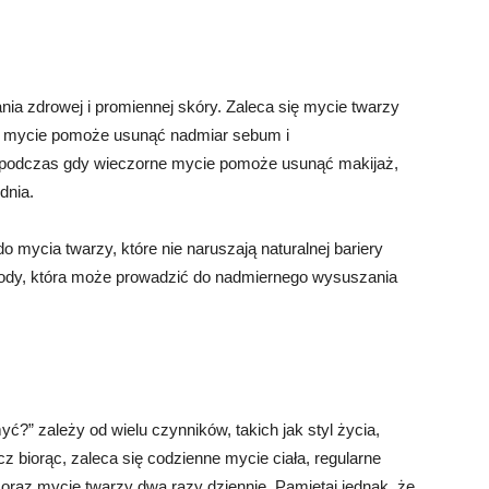
nia zdrowej i promiennej skóry. Zaleca się mycie twarzy
ne mycie pomoże usunąć nadmiar sebum i
podczas gdy wieczorne mycie pomoże usunąć makijaż,
dnia.
 mycia twarzy, które nie naruszają naturalnej bariery
 wody, która może prowadzić do nadmiernego wysuszania
ć?” zależy od wielu czynników, takich jak styl życia,
ecz biorąc, zaleca się codzienne mycie ciała, regularne
oraz mycie twarzy dwa razy dziennie. Pamiętaj jednak, że