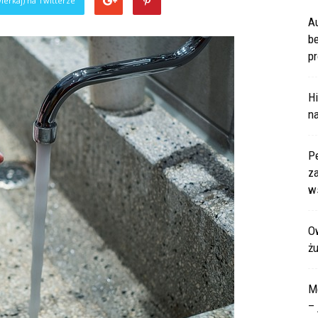
ierkaj) na Twitterze
A
b
pr
Hi
na
P
za
ws
Ow
ż
M
– 