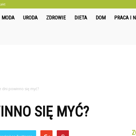
takt
liwkowo.pl
MODA
URODA
ZDROWIE
DIETA
DOM
PRACA I 
le dni powinno się myć?
WINNO SIĘ MYĆ?
Z