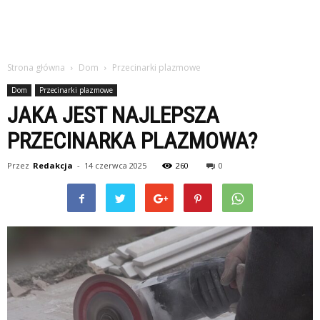
Strona główna
Dom
Przecinarki plazmowe
Dom
Przecinarki plazmowe
JAKA JEST NAJLEPSZA
PRZECINARKA PLAZMOWA?
Przez
Redakcja
-
14 czerwca 2025
260
0