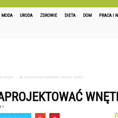
t
liwkowo.pl
MODA
URODA
ZDROWIE
DIETA
DOM
PRACA I 
nie wnętrz
Jak samemu zaprojektować wnętrze domu?
APROJEKTOWAĆ WNĘT
0
Z