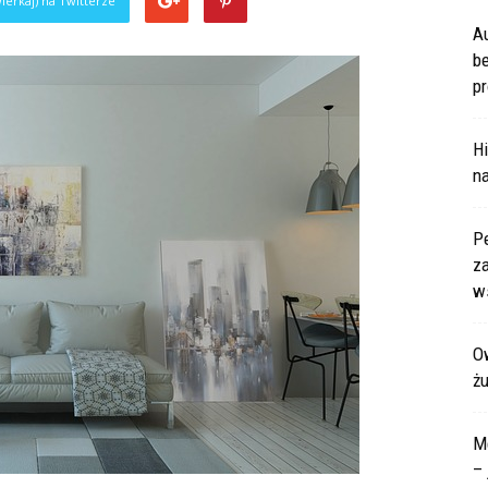
ierkaj) na Twitterze
A
b
pr
Hi
na
P
za
ws
Ow
ż
M
– 