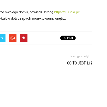
trze swojego domu, odwiedź stronę
https://100dia.pl/
i
artykułów dotyczących projektowania wnętrz.
ter
Następny artykuł
CO TO JEST L1?