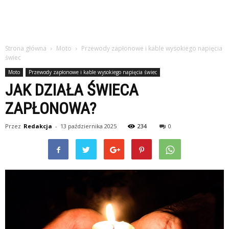
Strona główna
Moto
Przewody zapłonowe i kable wysokiego napięcia
świec
Moto
Przewody zapłonowe i kable wysokiego napięcia świec
JAK DZIAŁA ŚWIECA
ZAPŁONOWA?
Przez
Redakcja
-
13 października 2025
234
0