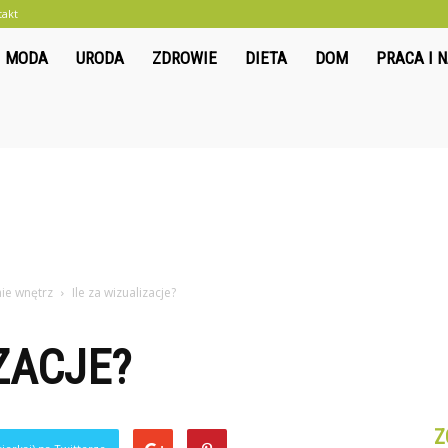
takt
liwkowo.pl
MODA
URODA
ZDROWIE
DIETA
DOM
PRACA I 
nie wnętrz
Ile za wizualizacje?
ZACJE?
Z