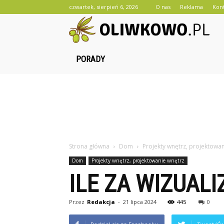
czwartek, sierpień 6, 2026
O nas
Reklama
Kon
O
PORADY
Strona główna
Dom
Projekty wnętrz, projektowa
Dom
Projekty wnętrz, projektowanie wnętrz
ILE ZA WIZUALI
Przez
Redakcja
-
21 lipca 2024
445
0