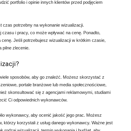
ić portfolio i opinie innych klientów przed podjęciem
 czas potrzebny na wykonanie wizualizacji.
czasu i pracy, co może wpływać na cenę. Ponadto,
enę. Jeśli potrzebujesz wizualizacji w krótkim czasie,
pilne zlecenie.
izacji?
e wiele sposobów, aby go znaleźć. Możesz skorzystać z
łoszeniowe, portale branżowe lub media społecznościowe,
nież skonsultować się z agencjami reklamowymi, studiami
olecić Ci odpowiednich wykonawców.
olio wykonawcy, aby ocenić jakość jego prac. Możesz
ów, którzy korzystali z usług danego wykonawcy. Ważne jest
ak rodzaj wizualizacji, termin wykonania i budżet, aby