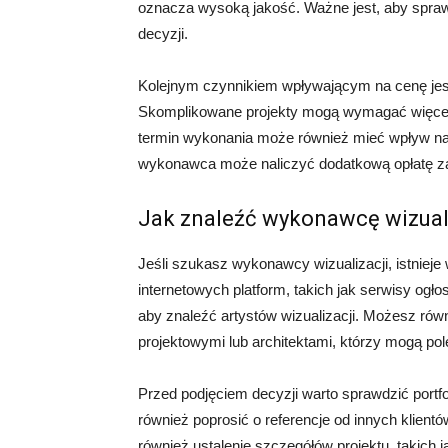
oznacza wysoką jakość. Ważne jest, aby sprawdz
decyzji.
Kolejnym czynnikiem wpływającym na cenę jest
Skomplikowane projekty mogą wymagać więcej 
termin wykonania może również mieć wpływ na c
wykonawca może naliczyć dodatkową opłatę za 
Jak znaleźć wykonawcę wizual
Jeśli szukasz wykonawcy wizualizacji, istniej
internetowych platform, takich jak serwisy og
aby znaleźć artystów wizualizacji. Możesz rów
projektowymi lub architektami, którzy mogą p
Przed podjęciem decyzji warto sprawdzić portf
również poprosić o referencje od innych klient
również ustalenie szczegółów projektu, takich j