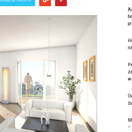
ierkaj) na Twitterze
A
b
pr
Hi
na
P
za
ws
Ow
ż
M
– 