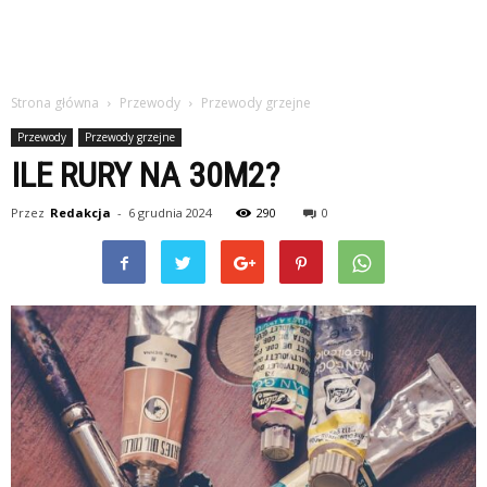
Strona główna
Przewody
Przewody grzejne
Przewody
Przewody grzejne
ILE RURY NA 30M2?
Przez
Redakcja
-
6 grudnia 2024
290
0