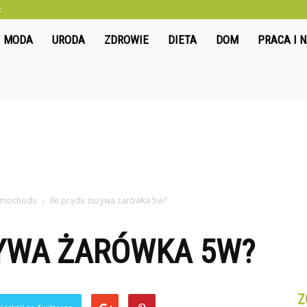
t
liwkowo.pl
MODA
URODA
ZDROWIE
DIETA
DOM
PRACA I 
samochodu
Ile prądu zużywa żarówka 5w?
ŻYWA ŻARÓWKA 5W?
Z