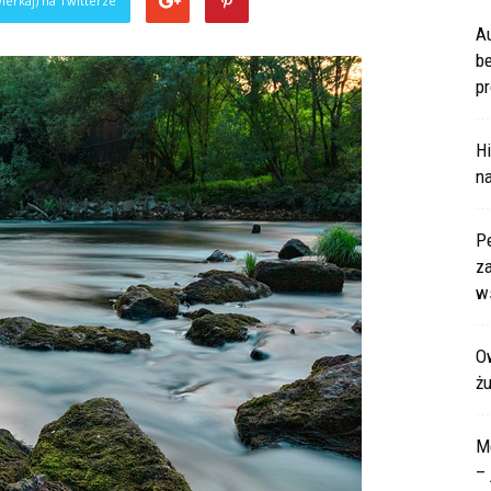
ierkaj) na Twitterze
A
b
pr
Hi
na
P
za
ws
Ow
ż
M
– 