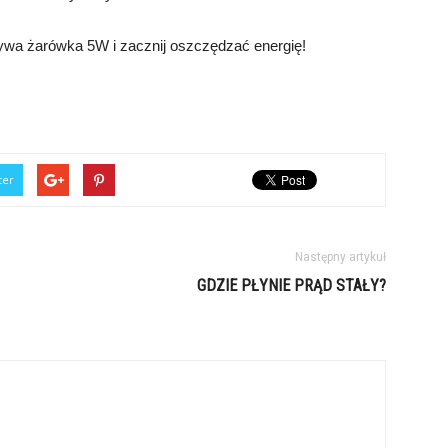
żywa żarówka 5W i zacznij oszczędzać energię!
ter
Następny artykuł
GDZIE PŁYNIE PRĄD STAŁY?