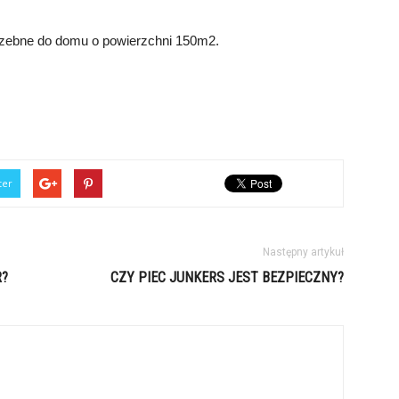
trzebne do domu o powierzchni 150m2.
ter
Następny artykuł
R?
CZY PIEC JUNKERS JEST BEZPIECZNY?