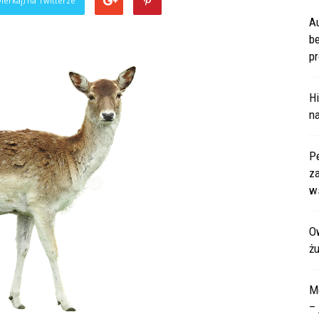
ierkaj) na Twitterze
A
b
pr
Hi
na
P
za
ws
Ow
ż
M
– 