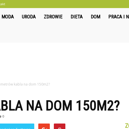
takt
liwkowo.pl
MODA
URODA
ZDROWIE
DIETA
DOM
PRACA I 
e metrów kabla na dom 150m2?
ABLA NA DOM 150M2?
0
Z