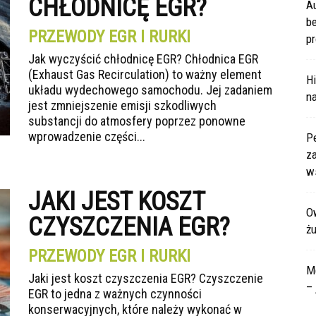
CHŁODNICĘ EGR?
A
b
PRZEWODY EGR I RURKI
pr
Jak wyczyścić chłodnicę EGR? Chłodnica EGR
(Exhaust Gas Recirculation) to ważny element
Hi
układu wydechowego samochodu. Jej zadaniem
na
jest zmniejszenie emisji szkodliwych
substancji do atmosfery poprzez ponowne
wprowadzenie części...
P
za
ws
JAKI JEST KOSZT
Ow
CZYSZCZENIA EGR?
ż
PRZEWODY EGR I RURKI
M
Jaki jest koszt czyszczenia EGR? Czyszczenie
– 
EGR to jedna z ważnych czynności
konserwacyjnych, które należy wykonać w