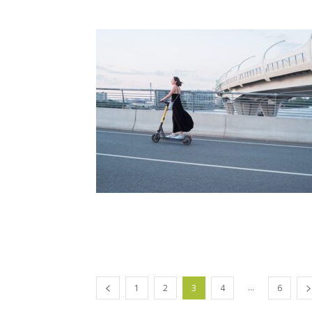
...
1
2
3
4
6