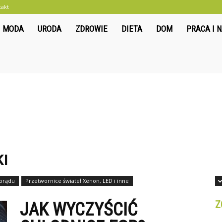
takt
liwkowo.pl
MODA
URODA
ZDROWIE
DIETA
DOM
PRACA I 
I
prądu
Przetwornice świateł Xenon, LED i inne
Z
JAK WYCZYŚCIĆ